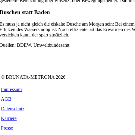
gesteuerte Beleuchtung über Präsenz- oder Bewegungsmelder. Dadurch i
Duschen statt Baden
Es muss ja nicht gleich die eiskalte Dusche am Morgen sein: Bei einem 
Erhitzen des Wassers nötig ist. Noch effizienter ist das Erwärmen des
verzichten kann, der spart zusätzlich.
Quellen: BDEW, Umweltbundesamt
Folgen Sie uns auf:
Facebook
Instagram
Kununu
LinkedIn
Tiktok
Xing
© BRUNATA-METRONA 2026
Impressum
AGB
Datenschutz
Karriere
Presse