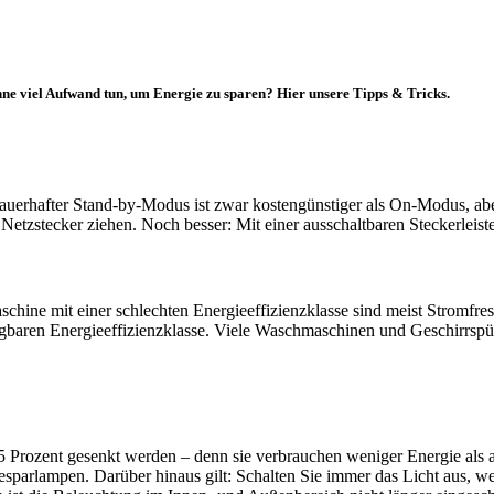
e viel Aufwand tun, um Energie zu sparen? Hier unsere Tipps & Tricks.
auerhafter Stand-by-Modus ist zwar kostengünstiger als On-Modus, abe
etzstecker ziehen. Noch besser: Mit einer ausschaltbaren Steckerleist
chine mit einer schlechten Energieeffizienzklasse sind meist Stromfre
fügbaren Energieeffizienzklasse. Viele Waschmaschinen und Geschirrsp
Prozent gesenkt werden – denn sie verbrauchen weniger Energie als 
parlampen. Darüber hinaus gilt: Schalten Sie immer das Licht aus, wen