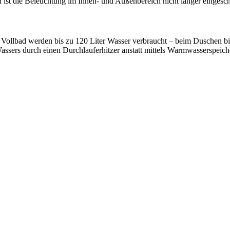
st die Beleuchtung im Innen- und Außenbereich nicht länger eingescha
Vollbad werden bis zu 120 Liter Wasser verbraucht – beim Duschen bis 
 Wassers durch einen Durchlauferhitzer anstatt mittels Warmwasserspeic
YouTube