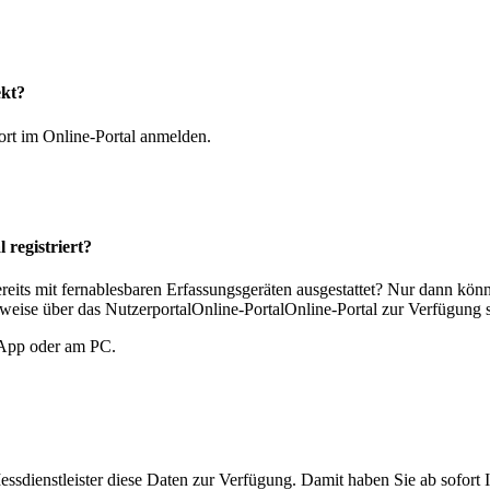
ekt?
rt im Online-Portal anmelden.
l
registriert?
ereits mit fernablesbaren Erfassungsgeräten ausgestattet? Nur dann könn
rweise über das
Nutzerportal
Online-Portal
Online-Portal
zur Verfügung s
 App oder am PC.
nstleister diese Daten zur Verfügung. Damit haben Sie ab sofort I