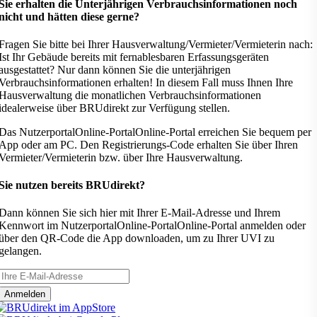
Sie erhalten die Unterjährigen Verbrauchsinformationen noch
nicht und hätten diese gerne?
Fragen Sie bitte bei Ihrer Hausverwaltung/Vermieter/Vermieterin nach:
Ist Ihr Gebäude bereits mit fernablesbaren Erfassungsgeräten
ausgestattet? Nur dann können Sie die unterjährigen
Verbrauchsinformationen erhalten! In diesem Fall muss Ihnen Ihre
Hausverwaltung die monatlichen Verbrauchsinformationen
idealerweise über BRUdirekt zur Verfügung stellen.
Das
Nutzerportal
Online-Portal
Online-Portal
erreichen Sie bequem per
App oder am PC. Den Registrierungs-Code erhalten Sie über Ihren
Vermieter/Vermieterin bzw. über Ihre Hausverwaltung.
Sie nutzen bereits BRUdirekt?
Dann können Sie sich hier mit Ihrer E-Mail-Adresse und Ihrem
Kennwort im
Nutzerportal
Online-Portal
Online-Portal
anmelden oder
über den QR-Code die App downloaden, um zu Ihrer UVI zu
gelangen.