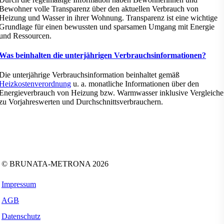
Bewohner volle Transparenz über den aktuellen Verbrauch von
Heizung und Wasser in ihrer Wohnung. Transparenz ist eine wichtige
Grundlage für einen bewussten und sparsamen Umgang mit Energie
und Ressourcen.
Was beinhalten die unterjährigen Verbrauchsinformationen?
Die unterjährige Verbrauchsinformation beinhaltet gemäß
Heizkostenverordnung
u. a. monatliche Informationen über den
Energieverbrauch von Heizung bzw. Warmwasser inklusive Vergleiche
zu Vorjahreswerten und Durchschnittsverbrauchern.
Folgen Sie uns auf:
Facebook
Instagram
Kununu
LinkedIn
Tiktok
Xing
YouTube
© BRUNATA-METRONA 2026
Impressum
AGB
Datenschutz