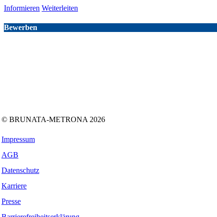
Informieren
Weiterleiten
Bewerben
Folgen Sie uns auf:
Facebook
Instagram
Kununu
LinkedIn
Tiktok
Xing
© BRUNATA-METRONA 2026
Impressum
AGB
Datenschutz
Karriere
Presse
Barrierefreiheitserklärung