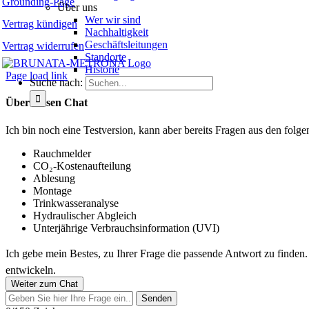
Grounding-Page
Über uns
Wer wir sind
Vertrag kündigen
Nachhaltigkeit
Geschäftsleitungen
Vertrag widerrufen
Standorte
Historie
Page load link
Suche nach:
Über diesen Chat
Ich bin noch eine Testversion, kann aber bereits Fragen aus den fo
Rauchmelder
CO₂-Kostenaufteilung
Ablesung
Montage
Trinkwasseranalyse
Hydraulischer Abgleich
Unterjährige Verbrauchsinformation (UVI)
Ich gebe mein Bestes, zu Ihrer Frage die passende Antwort zu finden
entwickeln.
Weiter zum Chat
Senden