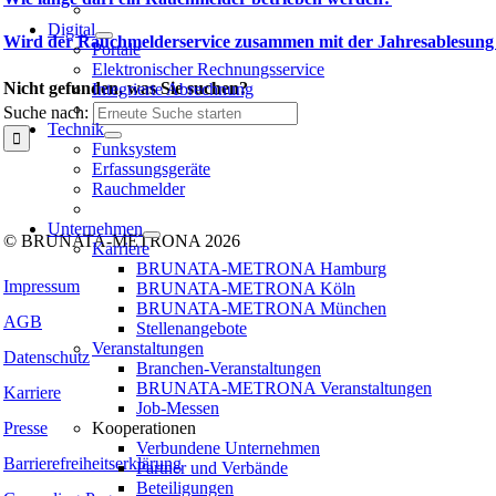
Digital
Wird der Rauchmelderservice zusammen mit der Jahresablesung
Portale
Elektronischer Rechnungsservice
Nicht gefunden, was Sie suchen?
Integrierte Abrechnung
Suche nach:
Technik
Funksystem
Folgen Sie uns auf:
Erfassungsgeräte
Rauchmelder
Facebook
Instagram
Kununu
LinkedIn
Tiktok
Xing
Unternehmen
© BRUNATA-METRONA 2026
Karriere
BRUNATA-METRONA Hamburg
Impressum
BRUNATA-METRONA Köln
BRUNATA-METRONA München
AGB
Stellenangebote
Veranstaltungen
Datenschutz
Branchen-Veranstaltungen
BRUNATA-METRONA Veranstaltungen
Karriere
Job-Messen
Kooperationen
Presse
Verbundene Unternehmen
Barrierefreiheitserklärung
Partner und Verbände
Beteiligungen