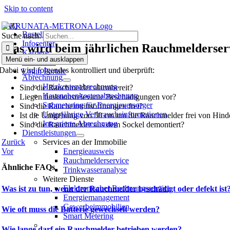
Skip to content
FAQ
Bestellen
Suche nach:
Infocenter
Was wird beim jährlichen Rauchmelderser
Karriere
Menü ein- und ausklappen
Bewohner
Dabei wird folgendes kontrolliert und überprüft:
Login Portale
Abrechnung
Heizkostenabrechnung
Sind die Rauchmelder alarmbereit?
Hausneben­kosten­abrechnung
Liegen funktionsrelevante Beschädigungen vor?
Submetering für Energieversorger
Sind die Raucheintrittsöffnungen frei?
Unterjährige Verbrauchsinformationen
Ist die Umgebung von 50 cm um die Rauchmelder frei von Hinde
Integrierte Abrechnung
Sind die Rauchmelder aus dem Sockel demontiert?
Dienstleistungen
Zurück
Services an der Immobilie
Vor
Energieausweis
Rauchmelderservice
Ähnliche FAQs
Trinkwasseranalyse
Weitere Dienste
Elektronischer Rechnungsservice
Was ist zu tun, wenn der Rauchmelder beschädigt oder defekt ist
Energiemanagement
Gewerbeimmobilien
Wie oft muss die Batterie gewechselt werden?
Smart Metering
Wie lange darf ein Rauchmelder betrieben werden?