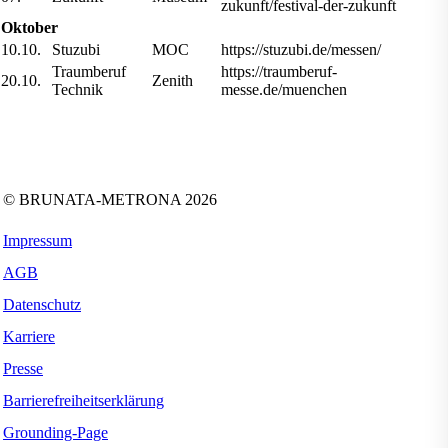
zukunft/festival-der-zukunft
Oktober
10.10.
Stuzubi
MOC
https://stuzubi.de/messen/
Traumberuf
https://traumberuf-
20.10.
Zenith
Technik
messe.de/muenchen
Folgen Sie uns auf:
Facebook
Instagram
Kununu
LinkedIn
Tiktok
Xing
YouTube
© BRUNATA-METRONA 2026
Impressum
AGB
Datenschutz
Karriere
Presse
Barrierefreiheitserklärung
Grounding-Page