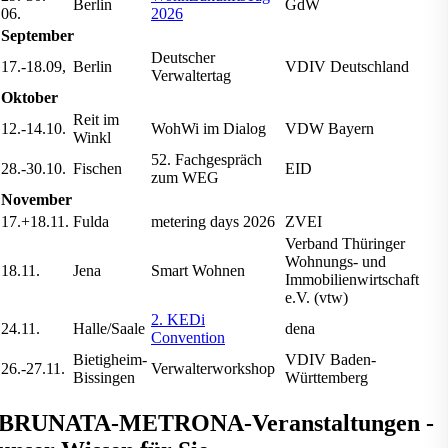
Berlin
GdW
06.
2026
September
Deutscher
17.-18.09,
Berlin
VDIV Deutschland
Verwaltertag
Oktober
Reit im
12.-14.10.
WohWi im Dialog
VDW Bayern
Winkl
52. Fachgespräch
28.-30.10.
Fischen
EID
zum WEG
November
17.+18.11.
Fulda
metering days 2026
ZVEI
Verband Thüringer
Wohnungs- und
18.11.
Jena
Smart Wohnen
Immobilienwirtschaft
e.V. (vtw)
2. KEDi
24.11.
Halle/Saale
dena
Convention
Bietigheim-
VDIV Baden-
26.-27.11.
Verwalterworkshop
Bissingen
Württemberg
BRUNATA-METRONA-Veranstaltungen -