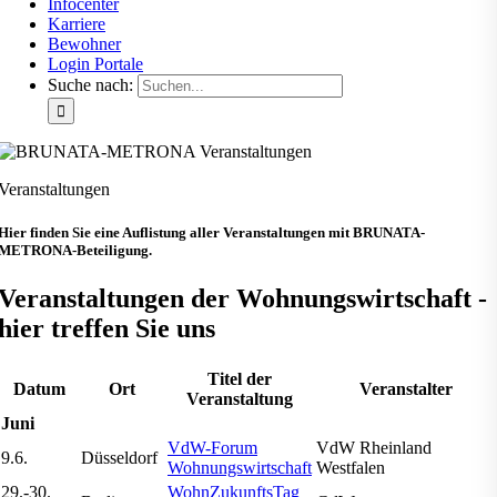
Infocenter
Karriere
Bewohner
Login Portale
Suche nach:
Veranstaltungen
Hier finden Sie eine Auflistung aller Veranstaltungen mit BRUNATA-
METRONA-Beteiligung.
Veranstaltungen der Wohnungswirtschaft -
hier treffen Sie uns
Titel der
Datum
Ort
Veranstalter
Veranstaltung
Juni
VdW-Forum
VdW Rheinland
9.6.
Düsseldorf
Wohnungswirtschaft
Westfalen
29.-30.
WohnZukunftsTag