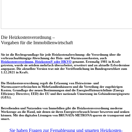
Die Heizkosten­verordnung –
Vorgaben für die Immobilien­wirtschaft
Sie ist die Rechtsgrundlage für jede Heizkostenabrechnung: die Verordnung über die
verbrauchsabhängige Abrechnung der Heiz- und Warmwasserkosten, auch
Heizkostenverordnung, HeizkostenV oder HKVO
genannt. Erstmalig 1981 in Kraft
getreten, wurde sie seitdem mehrfach überarbeitet, erweitert und an aktuelle Erfordernisse
angepasst. Die aktuellste Version trat mit der Veröffentlichung im Bundesgesetzblatt zum
1.12.2021 in Kraft.
Die Heizkostenverordnung regelt die Erfassung von Heizwärme- und
Warmwasserverbräuchen in Mehrfamilienhäusern und die Verteilung der zugehörigen
Kosten. Grundlage der neuen Bestimmungen sind die Energieeffizienzrichtlinie (Energy
Efficiency Directive; EED) der EU und ihre nationale Umsetzung im Gebäudeenergiegesetz
(GEG).
Betreibenden und Nutzenden von Immobilien gibt die Heizkostenverordnung moderne
Werkzeuge an die Hand, mit denen sie ihren Energieverbrauch besser bewerten und senken
können. Mit den digitalen Lösungen von BRUNATA-METRONA sparen sie transparent und
smart.
Sie haben Fragen zur Fernablesung und smarten Heizkosten­