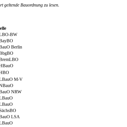
rt geltende Bauordnung zu lesen.
lle
7 LBO-BW
4 BayBO
 BauO Berlin
4 BbgBO
4 BremLBO
6 HBauO
2 HBO
4 LBauO M-V
5 NBauO
3 BauO NRW
8 LBauO
4 LBauO
 SächsBO
4 BauO LSA
4 LBauO