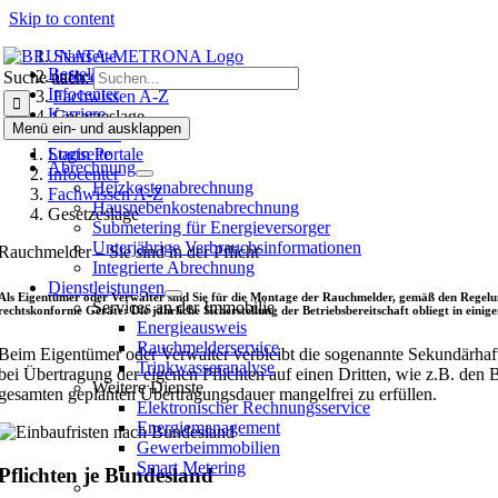
Skip to content
Startseite
Bestellen
Infocenter
Suche nach:
Infocenter
Fachwissen A-Z
Karriere
Gesetzeslage
Menü ein- und ausklappen
Bewohner
Login Portale
Startseite
Abrechnung
Infocenter
Heizkostenabrechnung
Fachwissen A-Z
Hausneben­kosten­abrechnung
Gesetzeslage
Submetering für Energieversorger
Unterjährige Verbrauchsinformationen
Rauchmelder – Sie sind in der Pflicht
Integrierte Abrechnung
Dienstleistungen
Als Eigentümer oder Verwalter sind Sie für die Montage der Rauchmelder, gemäß den Regelu
Services an der Immobilie
rechtskonforme Geräte: Die jährliche Sicherstellung der Betriebsbereitschaft obliegt in eini
Energieausweis
Rauchmelderservice
Beim Eigentümer oder Verwalter verbleibt die sogenannte Sekundärhaftun
Trinkwasseranalyse
bei Übertragung der eigenen Pflichten auf einen Dritten, wie z.B. den 
Weitere Dienste
gesamten geplanten Übertragungsdauer mangelfrei zu erfüllen.
Elektronischer Rechnungsservice
Energiemanagement
Gewerbeimmobilien
Smart Metering
Pflichten je Bundesland