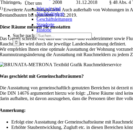
Thüringen
2008
31.12.2018
§ 48 Abs. 
Über uns
1)
Wer wir sind
Erweiterte Ausstattungspflicht: Auch außerhalb von Wohnungen in A
Nachhaltigkeit
Bestandbauten bis spätestens 31.12.2019.
Geschäftsleitungen
Standorte
Diese Räume müssen Sie ausstatten
Historie
Suche nach:
Das Gesetz schreibt vor, dass alle Schlaf- und Kinderzimmer sowie Flu
Rauchmelder wird durch die jeweilige Landesbauordnung definiert.
Wir empfehlen Ihnen eine optimale Ausstattung der Wohnung vorzunehm
Raumnutzungsänderung die Ausstattung mit Rauchmeldern zu jedem Zei
Was geschieht mit Gemeinschaftsräumen?
Die Ausstattung von gemeinschaftlich genutzten Bereichen ist derzeit n
Die DIN 14676 argumentiert hierzu wie folgt: „Diese Räume sind keine
darin aufhalten, ist davon auszugehen, dass die Personen über ihre vo
Anmerkung:
Erfolgt eine Ausstattung der Gemeinschaftsräume mit Rauchmelde
Erhöhte Staubentwicklung, Zugluft etc. in diesen Bereichen kö