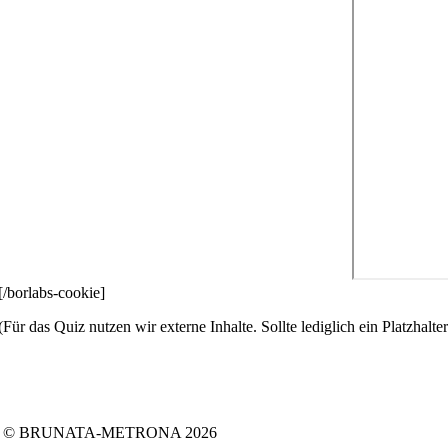
[/borlabs-cookie]
(Für das Quiz nutzen wir externe Inhalte. Sollte lediglich ein Platzhalter
Folgen Sie uns auf:
Facebook
Instagram
Kununu
LinkedIn
Tiktok
Xing
© BRUNATA-METRONA 2026