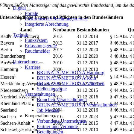
Führen Sie den Mauszeiger auf das gewünschte Bundesland, um die do
Digital
Portale
Unterschiedliche Fristen und Pflichten in den Bundesländern
Elektronischer Rechnungsservice
Integrierte Abrechnung
Land
Neubauten
Bestandsbauten
Que
Technik
Baden-Württemberg
2013
31.12.2014
§ 15 Abs. 
Funksystem
Bayern
2013
31.12.2017
§ 46 Abs. 
Erfassungsgeräte
Berlin
2017
31.12.2020
§ 48 Abs. 4
Rauchmelder
Brandenburg
2016
31.12.2020
§ 48 Abs. 
Unternehmen
Bremen
2010
31.12.2015
§ 48 Abs. 
Karriere
Hamburg
2006
31.12.2010
§ 45 Abs. 
BRUNATA-METRONA Hamburg
1
2005
31.12.2014
§ 14 Abs. 
Hessen
BRUNATA-METRONA Köln
BRUNATA-METRONA München
Mecklenburg-Vorpommern
2006
31.12.2009
§ 48 Abs. 
Stellenangebote
Niedersachsen
2012
31.12.2015
§ 44 Abs. 
Veranstaltungen
Nordrhein-Westfalen
2013
31.12.2016
§ 47 Abs. 
Branchen-Veranstaltungen
Rheinland-Pfalz
2003
12.07.2012
§ 44 Abs. 
BRUNATA-METRONA Veranstaltungen
Saarland
2004
31.12.2016
§ 46 Abs. 
Job-Messen
Kooperationen
Sachsen
2016
31.12.2023
§ 47 Abs. 4
Verbundene Unternehmen
Sachsen-Anhalt
2009
31.12.2015
§ 47 Abs. 
Partner und Verbände
Schleswig-Holstein
2005
31.12.2010
§ 49 Abs. 
Beteiligungen