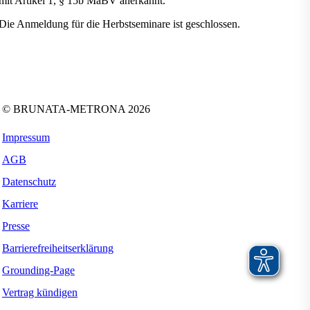
mit Artikel 1, § 15b MaBV anerkannt.
Die Anmeldung für die Herbstseminare ist geschlossen.
Folgen Sie uns auf:
Facebook
Instagram
Kununu
LinkedIn
Tiktok
Xing
YouTube
© BRUNATA-METRONA 2026
Impressum
AGB
Datenschutz
Karriere
Presse
Barrierefreiheitserklärung
Grounding-Page
Vertrag kündigen