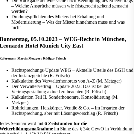
Die Rückgabe der Mietsache nach Beendigung des Mietvertrags
– Welche Ansprüche müssen wie fristgerecht geltend gemacht
werden?
Duldungspflichten des Mieters bei Erhaltung und
Modernisierung – Was der Mieter hinnehmen muss und was
nicht
Donnerstag, 05.10.2023 – WEG-Recht in München,
Leonardo Hotel Munich City East
Referenten: Martin Metzger / Rüdiger Fritsch
Rechtsprechungs-Update WEG – Aktuelle Urteile des BGH und
der Instanzgerichte (R. Fritsch)
Kalkulation des Verwalterhonorars von A–Z (M. Metzger)
Der Verwaltervertrag – Update 2023: Das ist bei der
Vertragsgestaltung aktuell zu beachten (R. Fritsch)
Kalkulation Teil II, Sonderhonorare, Konsolidierung (M.
Metzger)
Rohrleitungen, Heizkörper, Ventile & Co. – Im Irrgarten der
Rechtsprechung, aber mit Lösungsvorschlag (R. Fritsch)
Jedes Seminar wird mit
6 Zeitstunden für die
Weiterbildungsmaßnahme
im Sinne des § 34c GewO in Verbindung