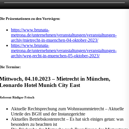
Die Präsentationen zu den Vorträgen:
https://www.brunata-
metrona.de/unternehmen/veranstaltungen/veranstaltungen-
archiv/mietrecht-in-muenchen-04-oktober-2023/
https://www.brunata-
metrona.de/unternehmen/veranstaltungen/veranstaltungen-
archiv/weg-recht-in-muenchen-05-oktober-2023/
Die Termine:
Mittwoch, 04.10.2023 – Mietrecht in München,
Leonardo Hotel Munich City East
Referent Rüdiger Fritsch
Aktuelle Rechtsprechung zum Wohnraummietrecht – Aktuelle
Urteile des BGH und der Instanzgerichte
Aktuelles Betriebskostenrecht – Es hat sich einiges getan: was
besonders zu beachten ist