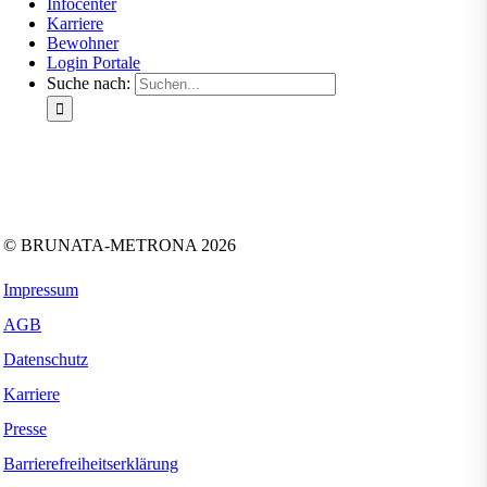
Infocenter
Karriere
Bewohner
Login Portale
Suche nach:
Folgen Sie uns auf:
Facebook
Instagram
Kununu
LinkedIn
Tiktok
Xing
YouTube
© BRUNATA-METRONA 2026
Impressum
AGB
Datenschutz
Karriere
Presse
Barrierefreiheitserklärung