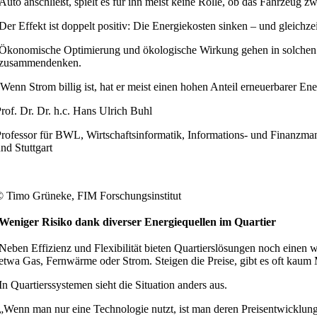
Auto anschließt, spielt es für ihn meist keine Rolle, ob das Fahrzeug
Der Effekt ist doppelt positiv: Die Energiekosten sinken – und gleichzei
Ökonomische Optimierung und ökologische Wirkung gehen in solchen F
zusammendenken.
Wenn Strom billig ist, hat er meist einen hohen Anteil erneuerbarer Ene
rof. Dr. Dr. h.c. Hans Ulrich Buhl
rofessor für BWL, Wirtschaftsinformatik, Informations- und Finanzm
nd Stuttgart
 Timo Grüneke, FIM Forschungsinstitut
Weniger Risiko dank diverser Energiequellen im Quartier
Neben Effizienz und Flexibilität bieten Quartierslösungen noch einen w
etwa Gas, Fernwärme oder Strom. Steigen die Preise, gibt es oft kaum
In Quartierssystemen sieht die Situation anders aus.
„Wenn man nur eine Technologie nutzt, ist man deren Preisentwicklung a