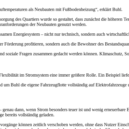
uftemperaturen als Neubauten mit Fußbodenheizung“, erklärt Buhl.
rsorgung des Quartiers wurde so gestaltet, dass zunächst die höheren 
uranforderungen der Neubauten genutzt werden.
nsamen Energiesystem – nicht nur technisch, sondern auch wirtschaftlic
er Förderung profitieren, sondern auch die Bewohner des Bestandsquart
und soziale Fragen zusammen gedacht werden können. Klimaschutz, Sozi
exibilität im Stromsystem eine immer größere Rolle. Ein Beispiel liefer
um Buhl die eigene Fahrzeugflotte vollständig auf Elektrofahrzeuge um
genau dann, wenn Strom besonders teuer ist und wenig erneuerbare En
e bereits vollständig geladen.
Ladevorgänge können zeitlich verschoben werden, ohne dass Nutzer Ei