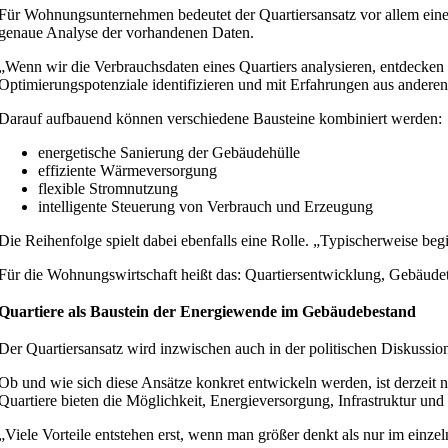
Für Wohnungsunternehmen bedeutet der Quartiersansatz vor allem eines: E
genaue Analyse der vorhandenen Daten.
„Wenn wir die Verbrauchsdaten eines Quartiers analysieren, entdecken
Optimierungspotenziale identifizieren und mit Erfahrungen aus anderen
Darauf aufbauend können verschiedene Bausteine kombiniert werden:
energetische Sanierung der Gebäudehülle
effiziente Wärmeversorgung
flexible Stromnutzung
intelligente Steuerung von Verbrauch und Erzeugung
Die Reihenfolge spielt dabei ebenfalls eine Rolle. „Typischerweise be
Für die Wohnungswirtschaft heißt das: Quartiersentwicklung, Gebäudet
Quartiere als Baustein der Energiewende im Gebäudebestand
Der Quartiersansatz wird inzwischen auch in der politischen Diskussio
Ob und wie sich diese Ansätze konkret entwickeln werden, ist derzeit
Quartiere bieten die Möglichkeit, Energieversorgung, Infrastruktur un
„Viele Vorteile entstehen erst, wenn man größer denkt als nur im einz