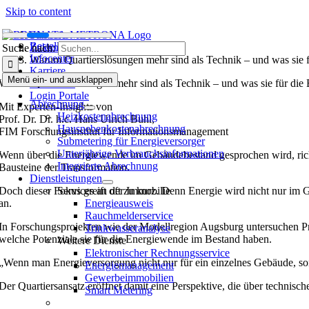
Skip to content
Startseite
Bestellen
Zukunft Wohnen
Suche nach:
Infocenter
Warum Quartierslösungen mehr sind als Technik – und was sie 
Karriere
Menü ein- und ausklappen
Warum Quartierslösungen mehr sind als Technik – und was sie für di
Bewohner
Login Portale
Abrechnung
Mit Experten-Insights von
Heizkostenabrechnung
Prof. Dr. Dr. h.c. Hans Ulrich Buhl,
Hausneben­kosten­abrechnung
FIM Forschungsinstitut für Informationsmanagement
Submetering für Energieversorger
Unterjährige Verbrauchsinformationen
Wenn über die Energiewende im Gebäudebestand gesprochen wird, richt
Integrierte Abrechnung
Bausteine der Transformation.
Dienstleistungen
Doch dieser Fokus greift oft zu kurz. Denn Energie wird nicht nur im
Services an der Immobilie
an.
Energieausweis
Rauchmelderservice
In Forschungsprojekten wie der Modellregion Augsburg untersuchen P
Trinkwasseranalyse
welche Potenziale sie für die Energiewende im Bestand haben.
Weitere Dienste
Elektronischer Rechnungsservice
„Wenn man Energieversorgung nicht nur für ein einzelnes Gebäude, son
Energiemanagement
Gewerbeimmobilien
Der Quartiersansatz eröffnet damit eine Perspektive, die über techni
Smart Metering