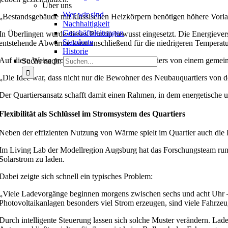
Über uns
Wer wir sind
„Bestandsgebäude mit klassischen Heizkörpern benötigen höhere Vorla
Nachhaltigkeit
Geschäftsleitungen
In Überlingen wurde dieses Prinzip bewusst eingesetzt. Die Energieve
Standorte
entstehende Abwärme kann anschließend für die niedrigeren Temperat
Historie
Auf diese Weise profitieren beide Teile des Quartiers von einem gemei
Suche nach:
„Die Idee war, dass nicht nur die Bewohner des Neubauquartiers von d
Der Quartiersansatz schafft damit einen Rahmen, in dem energetische 
Flexibilität als Schlüssel im Stromsystem des Quartiers
Neben der effizienten Nutzung von Wärme spielt im Quartier auch die Fl
Im Living Lab der Modellregion Augsburg hat das Forschungsteam rund 
Solarstrom zu laden.
Dabei zeigte sich schnell ein typisches Problem:
„Viele Ladevorgänge beginnen morgens zwischen sechs und acht Uhr – 
Photovoltaikanlagen besonders viel Strom erzeugen, sind viele Fahrzeug
Durch intelligente Steuerung lassen sich solche Muster verändern. 