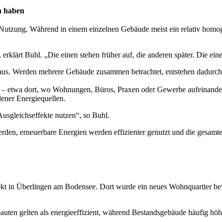
n haben
er Nutzung. Während in einem einzelnen Gebäude meist ein relativ homog
klärt Buhl. „Die einen stehen früher auf, die anderen später. Die ei
 aus. Werden mehrere Gebäude zusammen betrachtet, entstehen dadurch 
en – etwa dort, wo Wohnungen, Büros, Praxen oder Gewerbe aufeinander
ener Energiequellen.
Ausgleichseffekte nutzen“, so Buhl.
erden, erneuerbare Energien werden effizienter genutzt und die gesamt
rojekt in Überlingen am Bodensee. Dort wurde ein neues Wohnquartier 
uten gelten als energieeffizient, während Bestandsgebäude häufig höh