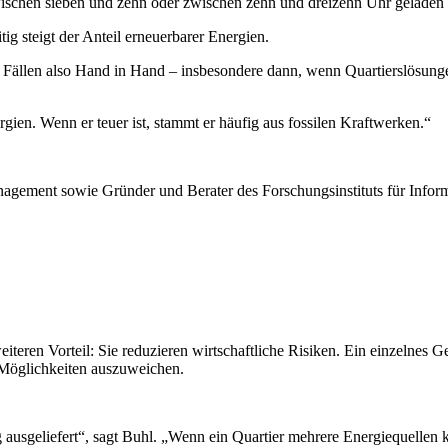
 zwischen sieben und zehn oder zwischen zehn und dreizehn Uhr geladen
tig steigt der Anteil erneuerbarer Energien.
ällen also Hand in Hand – insbesondere dann, wenn Quartierslösunge
rgien. Wenn er teuer ist, stammt er häufig aus fossilen Kraftwerken.“
anagement sowie Gründer und Berater des Forschungsinstituts für Inf
eiteren Vorteil: Sie reduzieren wirtschaftliche Risiken. Ein einzelnes 
 Möglichkeiten auszuweichen.
usgeliefert“, sagt Buhl. „Wenn ein Quartier mehrere Energiequellen ko