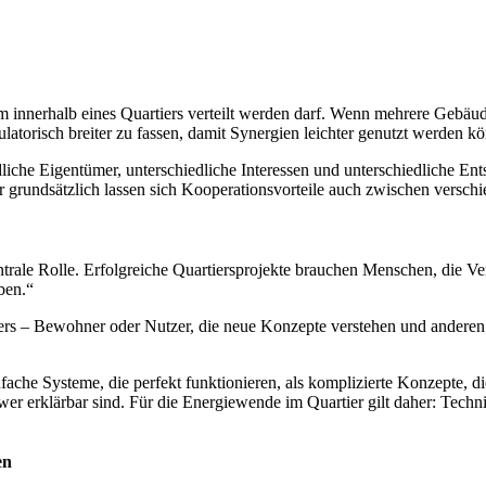
 innerhalb eines Quartiers verteilt werden darf. Wenn mehrere Gebäud
ulatorisch breiter zu fassen, damit Synergien leichter genutzt werden k
iedliche Eigentümer, unterschiedliche Interessen und unterschiedlich
r grundsätzlich lassen sich Kooperationsvorteile auch zwischen versch
entrale Rolle. Erfolgreiche Quartiersprojekte brauchen Menschen, die 
ben.“
iers – Bewohner oder Nutzer, die neue Konzepte verstehen und andere
einfache Systeme, die perfekt funktionieren, als komplizierte Konzepte
hwer erklärbar sind. Für die Energiewende im Quartier gilt daher: Tech
en