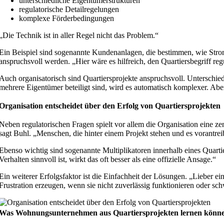
unterschiedliche Eigentümerstrukturen
regulatorische Detailregelungen
komplexe Förderbedingungen
„Die Technik ist in aller Regel nicht das Problem.“
Ein Beispiel sind sogenannte Kundenanlagen, die bestimmen, wie Strom
anspruchsvoll werden. „Hier wäre es hilfreich, den Quartiersbegriff reg
Auch organisatorisch sind Quartiersprojekte anspruchsvoll. Untersch
mehrere Eigentümer beteiligt sind, wird es automatisch komplexer. Abe
Organisation entscheidet über den Erfolg von Quartiersprojekten
Neben regulatorischen Fragen spielt vor allem die Organisation eine z
sagt Buhl. „Menschen, die hinter einem Projekt stehen und es vorantrei
Ebenso wichtig sind sogenannte Multiplikatoren innerhalb eines Quart
Verhalten sinnvoll ist, wirkt das oft besser als eine offizielle Ansage.“
Ein weiterer Erfolgsfaktor ist die Einfachheit der Lösungen. „Lieber 
Frustration erzeugen, wenn sie nicht zuverlässig funktionieren oder sc
Was Wohnungsunternehmen aus Quartiersprojekten lernen könn