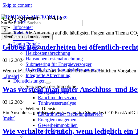
Skip to content
CO
-Steuer – FAQ
2
Bestellen
Suche nach:
Infocenter
Hier finden Sie Antworten auf die häufigsten Fragen zum Thema CO
Karriere
Menü ein- und ausklappen
Bewohner
Login Portale
Gibt es Besonderheiten bei öffentlich-re
Abrechnung
Heizkostenabrechnung
Hausneben­kosten­abrechnung
03.12.2024
|
Submetering für Energieversorger
Unterjährige Verbrauchsinformationen
Wenn die Liegenschaft nachweislich öffentlich-rechtlichen Vorgaben
Integrierte Abrechnung
...[mehr]
Dienstleistungen
Services an der Immobilie
Was versteht man unter Anschluss- und B
Energieausweis
Rauchmelderservice
03.12.2024
|
Trinkwasseranalyse
Weitere Dienste
Ein Anschluss- und Benutzungszwang im Sinne des CO2KostAufG is
Elektronischer Rechnungsservice
[mehr]
Energiemanagement
Gewerbeimmobilien
Wie verhalte ich mich, wenn lediglich ein
Smart Metering