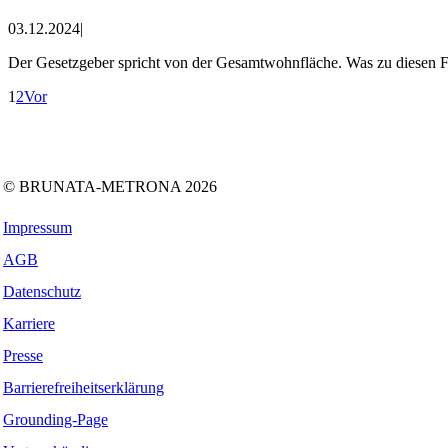
03.12.2024
|
Der Gesetzgeber spricht von der Gesamtwohnfläche. Was zu diesen Fl
1
2
Vor
Folgen Sie uns auf:
Facebook
Instagram
Kununu
LinkedIn
Tiktok
Xing
© BRUNATA-METRONA 2026
Impressum
AGB
Datenschutz
Karriere
Presse
Barrierefreiheitserklärung
Grounding-Page