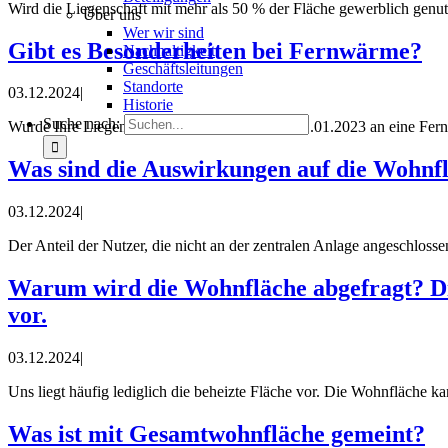
Wird die Liegenschaft mit mehr als 50 % der Fläche gewerblich gen
Über uns
Wer wir sind
Gibt es Besonderheiten bei Fernwärme?
Nachhaltigkeit
Geschäftsleitungen
Standorte
03.12.2024
|
Historie
Suche nach:
Wurde Ihre Liegenschaft erstmalig nach dem 01.01.2023 an eine Fe
Was sind die Auswirkungen auf die Wohnflä
03.12.2024
|
Der Anteil der Nutzer, die nicht an der zentralen Anlage angeschlos
Warum wird die Wohnfläche abgefragt? D
vor.
03.12.2024
|
Uns liegt häufig lediglich die beheizte Fläche vor. Die Wohnfläche k
Was ist mit Gesamtwohnfläche gemeint?