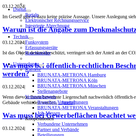
03.12.2024
|
Digital
Portale
Im Gesetz gibt es dazu keine präzise Aussage. Unsere Auslegung sie
Elektronischer Rechnungsservice
Integrierte Abrechnung
Warum ist die Angabe zum Denkmalschutz
Technik
Funksystem
03.12.2024
|
Erfassungsgeräte
Ist das Objekt denkmalgeschützt, verringert sich der Anteil an der 
Rauchmelder
Unternehmen
Was muss bei öffentlich-rechtlichen Besc
Karriere
werden?
BRUNATA-METRONA Hamburg
BRUNATA-METRONA Köln
BRUNATA-METRONA München
03.12.2024
|
Stellenangebote
Veranstaltungen
Wenn die von Ihnen bewohnte Liegenschaft nachweislich öffentlich-r
Branchen-Veranstaltungen
Gebäude verhindert werden,
...[mehr]
BRUNATA-METRONA Veranstaltungen
Job-Messen
Was muss bei Gewerbeflächen beachtet w
Kooperationen
Verbundene Unternehmen
03.12.2024
|
Partner und Verbände
Beteiligungen