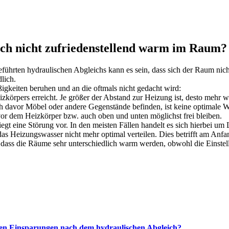
ch nicht zufriedenstellend warm im Raum?
geführten hydraulischen Abgleichs kann es sein, dass sich der Raum nic
lich.
igkeiten beruhen und an die oftmals nicht gedacht wird:
zkörpers erreicht. Je größer der Abstand zur Heizung ist, desto mehr
ich davor Möbel oder andere Gegenstände befinden, ist keine optimale
vor dem Heizkörper bzw. auch oben und unten möglichst frei bleiben.
liegt eine Störung vor. In den meisten Fällen handelt es sich hierbei um
das Heizungswasser nicht mehr optimal verteilen. Dies betrifft am Anfa
 dass die Räume sehr unterschiedlich warm werden, obwohl die Einstel
en Einsparungen nach dem hydraulischen Abgleich?