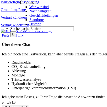
Barrierefreiheitserklärung
Über uns
Wer wir sind
Grounding-Page
Nachhaltigkeit
Geschäftsleitungen
Vertrag kündigen
Standorte
Historie
Vertrag widerrufen
Suche nach:
Page load link
Über diesen Chat
Ich bin noch eine Testversion, kann aber bereits Fragen aus den fo
Rauchmelder
CO₂-Kostenaufteilung
Ablesung
Montage
Trinkwasseranalyse
Hydraulischer Abgleich
Unterjährige Verbrauchsinformation (UVI)
Ich gebe mein Bestes, zu Ihrer Frage die passende Antwort zu finden
entwickeln.