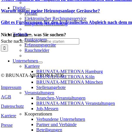
Digital
Warum macht meine Heizungsanlage Geräusche?
Portale
Elektronischer Rechnungsservice
Gibt es Förderungen für den hydraulischen Abgleich nach dem
Integrierte Abrechnung
Technik
Nicht gefunden, was Sie suchen?
Funksystem
Suche nach:
Erfassungsgeräte
Rauchmelder
Folgen Sie uns auf:
Unternehmen
Facebook
Instagram
Kununu
LinkedIn
Tiktok
Xing
Karriere
BRUNATA-METRONA Hamburg
© BRUNATA-METRONA 2026
BRUNATA-METRONA Köln
BRUNATA-METRONA München
Stellenangebote
Impressum
Veranstaltungen
AGB
Branchen-Veranstaltungen
BRUNATA-METRONA Veranstaltungen
Datenschutz
Job-Messen
Kooperationen
Karriere
Verbundene Unternehmen
Partner und Verbände
Presse
Beteiligungen