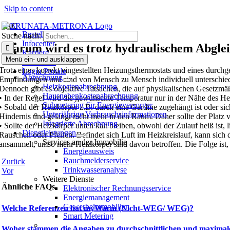
Skip to content
FAQ
Bestellen
Suche nach:
Infocenter
Warum wird es trotz hydraulischem Abglei
Karriere
Menü ein- und ausklappen
Bewohner
Trotz eines korrekt eingestellten Heizungsthermostats und eines durch
Login Portale
Abrechnung
Empfindungen und sind von Mensch zu Mensch individuell unterschied
Heizkostenabrechnung
Dennoch gibt es objektive Tatsachen, die auf physikalischen Gesetzmäß
Hausneben­kosten­abrechnung
• In der Regel wird die gewünschte Temperatur nur in der Nähe des Hei
Submetering für Energieversorger
• Sobald der Heizkörper z.B. durch eine Gardine zugehängt ist oder s
Unterjährige Verbrauchsinformationen
Hindernis und gelangt nicht mehr in den Raum. Daher sollte der Platz 
Integrierte Abrechnung
• Sollte der Heizkörper unten kalt bleiben, obwohl der Zulauf heiß ist, 
Dienstleistungen
Rauschen oder Pfeifen. Befindet sich Luft im Heizkreislauf, kann sich 
Services an der Immobilie
ansammelt, umso mehr Heizkörper sind davon betroffen. Die Folge ist,
Energieausweis
Rauchmelderservice
Zurück
Trinkwasseranalyse
Vor
Weitere Dienste
Ähnliche FAQs
Elektronischer Rechnungsservice
Energiemanagement
Gewerbeimmobilien
Welche Referenzen hat myWarm (Nicht-WEG/ WEG)?
Smart Metering
Woher stammen die Angaben zu durchschnittlichen und maximal