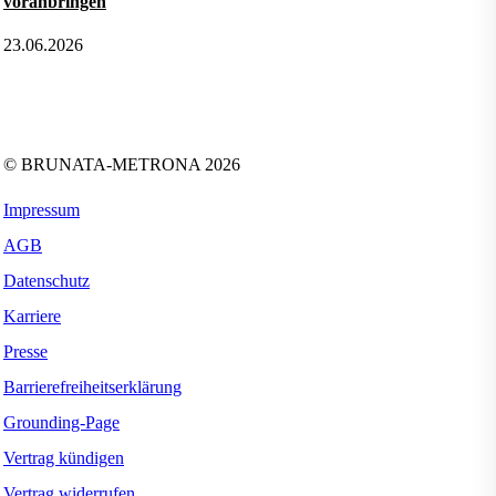
voranbringen
23.06.2026
Folgen Sie uns auf:
Facebook
Instagram
Kununu
LinkedIn
Tiktok
Xing
YouTube
© BRUNATA-METRONA 2026
Impressum
AGB
Datenschutz
Karriere
Presse
Barrierefreiheitserklärung
Grounding-Page
Vertrag kündigen
Vertrag widerrufen