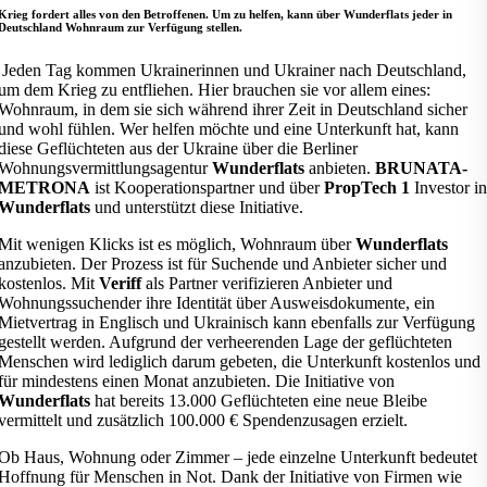
Krieg fordert alles von den Betroffenen. Um zu helfen, kann über Wunderflats jeder in
Deutschland Wohnraum zur Verfügung stellen.
Jeden Tag kommen Ukrainerinnen und Ukrainer nach Deutschland,
um dem Krieg zu entfliehen. Hier brauchen sie vor allem eines:
Wohnraum, in dem sie sich während ihrer Zeit in Deutschland sicher
und wohl fühlen. Wer helfen möchte und eine Unterkunft hat, kann
diese Geflüchteten aus der Ukraine über die Berliner
Wohnungsvermittlungsagentur
Wunderflats
anbieten.
BRUNATA-
METRONA
ist Kooperationspartner und über
PropTech 1
Investor in
Wunderflats
und unterstützt diese Initiative.
Mit wenigen Klicks ist es möglich, Wohnraum über
Wunderflats
anzubieten. Der Prozess ist für Suchende und Anbieter sicher und
kostenlos. Mit
Veriff
als Partner verifizieren Anbieter und
Wohnungssuchender ihre Identität über Ausweisdokumente, ein
Mietvertrag in Englisch und Ukrainisch kann ebenfalls zur Verfügung
gestellt werden. Aufgrund der verheerenden Lage der geflüchteten
Menschen wird lediglich darum gebeten, die Unterkunft kostenlos und
für mindestens einen Monat anzubieten. Die Initiative von
Wunderflats
hat bereits 13.000 Geflüchteten eine neue Bleibe
vermittelt und zusätzlich 100.000 € Spendenzusagen erzielt.
Ob Haus, Wohnung oder Zimmer – jede einzelne Unterkunft bedeutet
Hoffnung für Menschen in Not. Dank der Initiative von Firmen wie