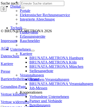
Suche nach:
Digital
Portale
Folgen Sie uns auf:
Elektronischer Rechnungsservice
Integrierte Abrechnung
Facebook
Instagram
Kununu
LinkedIn
Tiktok
Xing
Technik
© BRUNATA-METRONA 2026
Funksystem
Erfassungsgeräte
Rauchmelder
Impressum
AGB
Unternehmen
Karriere
Datenschutz
BRUNATA-METRONA Hamburg
BRUNATA-METRONA Köln
Karriere
BRUNATA-METRONA München
Stellenangebote
Presse
Veranstaltungen
Barrierefreiheitserklärung
Branchen-Veranstaltungen
BRUNATA-METRONA Veranstaltungen
Grounding-Page
Job-Messen
Kooperationen
Vertrag kündigen
Verbundene Unternehmen
Partner und Verbände
Vertrag widerrufen
Beteiligungen