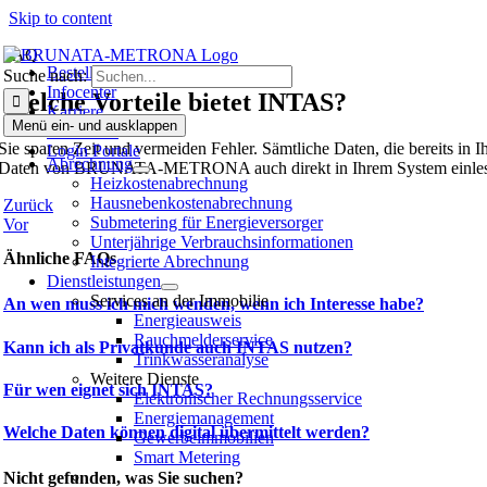
Skip to content
FAQ
Bestellen
Suche nach:
Infocenter
Welche Vorteile bietet INTAS?
Karriere
Menü ein- und ausklappen
Bewohner
Sie sparen Zeit und vermeiden Fehler. Sämtliche Daten, die bereit
Login Portale
Abrechnung
Daten von BRUNATA-METRONA auch direkt in Ihrem System einlesen un
Heizkostenabrechnung
Hausneben­kosten­abrechnung
Zurück
Submetering für Energieversorger
Vor
Unterjährige Verbrauchsinformationen
Ähnliche FAQs
Integrierte Abrechnung
Dienstleistungen
Services an der Immobilie
An wen muss ich mich wenden, wenn ich Interesse habe?
Energieausweis
Rauchmelderservice
Kann ich als Privatkunde auch INTAS nutzen?
Trinkwasseranalyse
Weitere Dienste
Für wen eignet sich INTAS?
Elektronischer Rechnungsservice
Energiemanagement
Welche Daten können digital übermittelt werden?
Gewerbeimmobilien
Smart Metering
Nicht gefunden, was Sie suchen?