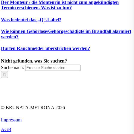
Der Monteur / die Monteurin ist nicht zum angekündigten
Termin erschienen. Was ist zu tun?
Was bedeutet das „Q“-Label?
Wie können Gehörlose/Gehörgeschädigte im Brandfall alarmiert
werden?
Dürfen Rauchmelder überstrichen werden?
Nicht gefunden, was Sie suchen?
Suche nach:
Folgen Sie uns auf:
Facebook
Instagram
Kununu
LinkedIn
Tiktok
Xing
YouTube
© BRUNATA-METRONA 2026
Impressum
AGB