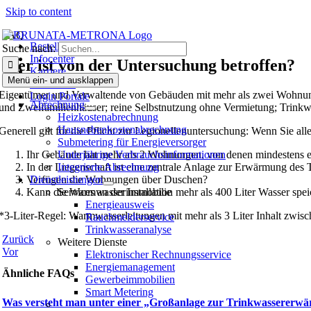
Skip to content
FAQ
Bestellen
Suche nach:
Infocenter
Wer ist von der Untersuchung betroffen?
Karriere
Menü ein- und ausklappen
Bewohner
Eigentümer und Verwaltende von Gebäuden mit mehr als zwei Wohnungen
Login Portale
Abrechnung
und Zweifamilienhäuser; reine Selbstnutzung ohne Vermietung; Trink
Heizkostenabrechnung
Hausneben­kosten­abrechnung
Generell gilt für die Pflicht zur Legionellenuntersuchung: Wenn Sie al
Submetering für Energieversorger
Ihr Gebäude hat mehr als 2 Wohnungen, von denen mindestens e
Unterjährige Verbrauchsinformationen
In der Liegenschaft ist eine zentrale Anlage zur Erwärmung des
Integrierte Abrechnung
Verfügen die Wohnungen über Duschen?
Dienstleistungen
Kann die Warmwasserinstallation mehr als 400 Liter Wasser speic
Services an der Immobilie
Energieausweis
*3-Liter-Regel: Warmwasserleitungen mit mehr als 3 Liter Inhalt zwi
Rauchmelderservice
Trinkwasseranalyse
Zurück
Weitere Dienste
Vor
Elektronischer Rechnungsservice
Energiemanagement
Ähnliche FAQs
Gewerbeimmobilien
Smart Metering
Was versteht man unter einer „Großanlage zur Trinkwassererw