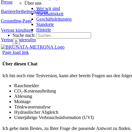
Presse
Über uns
Wer wir sind
Barrierefreiheitserklärung
Nachhaltigkeit
Geschäftsleitungen
Grounding-Page
Standorte
Historie
Vertrag kündigen
Suche nach:
Vertrag widerrufen
Page load link
Über diesen Chat
Ich bin noch eine Testversion, kann aber bereits Fragen aus den fo
Rauchmelder
CO₂-Kostenaufteilung
Ablesung
Montage
Trinkwasseranalyse
Hydraulischer Abgleich
Unterjährige Verbrauchsinformation (UVI)
Ich gebe mein Bestes, zu Ihrer Frage die passende Antwort zu finden