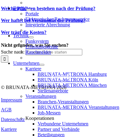
Digital
Welche Pflichten bestehen nach der Prüfung?
Portale
Elektronischer Rechnungsservice
Wer haftet bei Versäumnis der Prüfung?
Integrierte Abrechnung
Wer trägt die Kosten?
Technik
Funksystem
Nicht gefunden, was Sie suchen?
Erfassungsgeräte
Suche nach:
Rauchmelder
Unternehmen
Folgen Sie uns auf:
Karriere
BRUNATA-METRONA Hamburg
Facebook
Instagram
Kununu
LinkedIn
Tiktok
Xing
BRUNATA-METRONA Köln
BRUNATA-METRONA München
© BRUNATA-METRONA 2026
Stellenangebote
Veranstaltungen
Impressum
Branchen-Veranstaltungen
BRUNATA-METRONA Veranstaltungen
AGB
Job-Messen
Kooperationen
Datenschutz
Verbundene Unternehmen
Partner und Verbände
Karriere
Beteiligungen