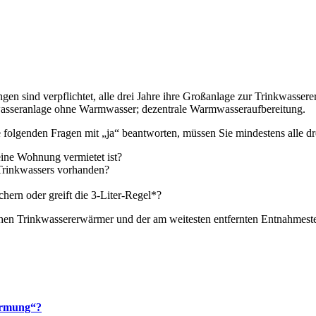
 sind verpflichtet, alle drei Jahre ihre Großanlage zur Trinkwasser
wasseranlage ohne Warmwasser; dezentrale Warmwasseraufbereitung.
le folgenden Fragen mit „ja“ beantworten, müssen Sie mindestens alle d
ine Wohnung vermietet ist?
 Trinkwassers vorhanden?
hern oder greift die 3-Liter-Regel*?
schen Trinkwassererwärmer und der am weitesten entfernten Entnahmes
ärmung“?