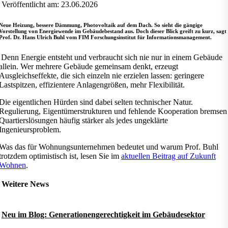
Veröffentlicht am: 23.06.2026
Neue Heizung, bessere Dämmung, Photovoltaik auf dem Dach. So sieht die gängige
Vorstellung von Energiewende im Gebäudebestand aus. Doch dieser Blick greift zu kurz, sagt
Prof. Dr. Hans Ulrich Buhl vom FIM Forschungsinstitut für Informationsmanagement.
Denn Energie entsteht und verbraucht sich nie nur in einem Gebäude
allein. Wer mehrere Gebäude gemeinsam denkt, erzeugt
Ausgleichseffekte, die sich einzeln nie erzielen lassen: geringere
Lastspitzen, effizientere Anlagengrößen, mehr Flexibilität.
Die eigentlichen Hürden sind dabei selten technischer Natur.
Regulierung, Eigentümerstrukturen und fehlende Kooperation bremsen
Quartierslösungen häufig stärker als jedes ungeklärte
Ingenieursproblem.
Was das für Wohnungsunternehmen bedeutet und warum Prof. Buhl
trotzdem optimistisch ist, lesen Sie im
aktuellen Beitrag auf Zukunft
Wohnen
.
Weitere News
Neu im Blog: Generationengerechtigkeit im Gebäudesektor