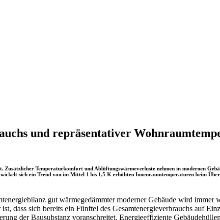
brauchs und repräsentativer Wohnraumtempe
. Zusätzlicher Temperaturkomfort und Ablüftungswärmeverluste nehmen in modernen Gebäude
entwickelt sich ein Trend von im Mittel 1 bis 1,5 K erhöhten Innenraumtemperaturen beim Üb
samtenergiebilanz gut wärmegedämmter moderner Gebäude wird immer wei
 dass sich bereits ein Fünftel des Gesamtenergieverbrauchs auf Einzel
erung der Bausubstanz voranschreitet. Energieeffiziente Gebäudehüllen