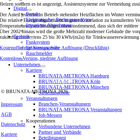
Heizen sondern es ist angezeigt, Assistenzsysteme zur Vermeidung zusä
Digital
Portale
Der Anteil jederzeit in Betrieb stehender Heizflächen im Winter ver
Elektronischer Rechnungsservice
Die relative Energieabgabe steht in guter Korrelation zu kumuliert
Integrierte Abrechnung
Temperaturanalysen bestätigen übereinstimmend, dass sich der mittle
Über 2002 hinaus wird die große Mehrzahl moderner Gebäude die vorg
Technik
zukünftig mindestens 25 bis 30 kWh/(m2a) für Trinkwassererwärmung 
Funksystem
Kostenpflichtige Version, hohe Auflösung (Druckfähig)
Erfassungsgeräte
Rauchmelder
Kostenlose Version, niedrige Auflösung
Unternehmen
Folgen Sie uns auf:
Karriere
BRUNATA-METRONA Hamburg
Facebook
Instagram
Kununu
LinkedIn
Tiktok
Xing
BRUNATA-METRONA Köln
BRUNATA-METRONA München
© BRUNATA-METRONA 2026
Stellenangebote
Veranstaltungen
Branchen-Veranstaltungen
Impressum
BRUNATA-METRONA Veranstaltungen
AGB
Job-Messen
Kooperationen
Datenschutz
Verbundene Unternehmen
Partner und Verbände
Karriere
Beteiligungen