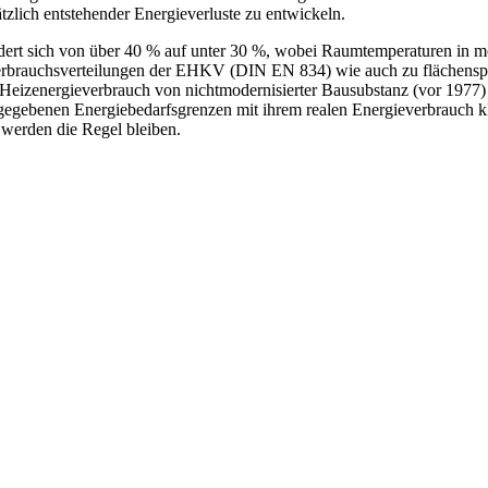
tzlich entstehender Energieverluste zu entwickeln.
mindert sich von über 40 % auf unter 30 %, wobei Raumtemperaturen i
en Verbrauchsverteilungen der EHKV (DIN EN 834) wie auch zu flächen
re Heizenergieverbrauch von nichtmodernisierter Bausubstanz (vor 19
egebenen Energiebedarfsgrenzen mit ihrem realen Energieverbrauch kl
werden die Regel bleiben.
YouTube