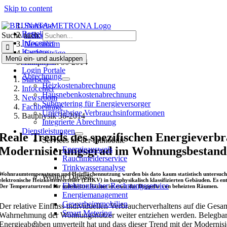
Skip to content
Startseite
Bestellen
Infocenter
Suche nach:
Infocenter
Newsroom
Karriere
Fachbeiträge
Menü ein- und ausklappen
Bewohner
Bauphysik 36-2014
Login Portale
Abrechnung
Startseite
Heizkostenabrechnung
Infocenter
Hausneben­kosten­abrechnung
Newsroom
Submetering für Energieversorger
Fachbeiträge
Unterjährige Verbrauchsinformationen
Bauphysik 36-2014
Integrierte Abrechnung
Dienstleistungen
Reale Trends des spezifischen Energiever
Services an der Immobilie
Modernisierungsgrad im Wohnungsbestand
Energieausweis
Rauchmelderservice
Trinkwasseranalyse
Wohnraumtemperaturen und Heizflächennutzung wurden bis dato kaum statistisch untersucht
Weitere Dienste
elektronische Heizkostenverteiler (EHKV) in bauphysikalisch klassifizierten Gebäuden. Es 
Elektronischer Rechnungsservice
Der Temperaturtrend für unbeheizte Räume ist etwa das Doppelte von beheizten Räumen.
Energiemanagement
Gewerbeimmobilien
Der relative Einfluss individuellen Verbraucherverhaltens auf die Ge
Smart Metering
Wahrnehmung der Wohnungsnutzer weiter entziehen werden. Belegbar ist,
Energieabgaben umverteilt hat und dass dieser Trend mit der Modernisi