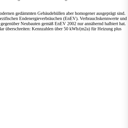
n modernen gedämmten Gebäudehüllen aber homogener ausgeprägt sind.
spezifischen Endenergieverbräuchen (EnEV). Verbrauchskennwerte und
77) gegenüber Neubauten gemäß EnEV 2002 nur annähernd halbiert hat.
ar überschreiten: Kennzahlen über 50 kWh/(m2a) für Heizung plus