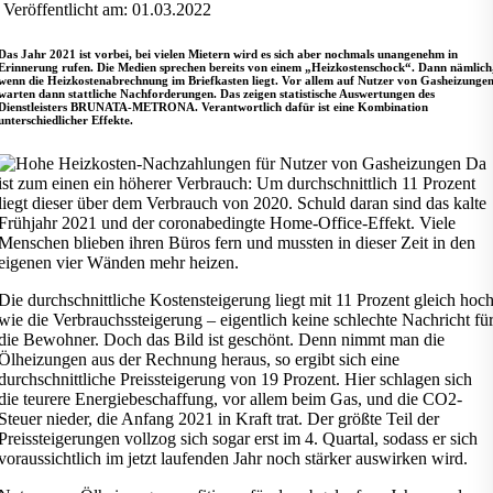
Veröffentlicht am: 01.03.2022
Das Jahr 2021 ist vorbei, bei vielen Mietern wird es sich aber nochmals unangenehm in
Erinnerung rufen. Die Medien sprechen bereits von einem „Heizkostenschock“. Dann nämlich
wenn die Heizkostenabrechnung im Briefkasten liegt. Vor allem auf Nutzer von Gasheizunge
warten dann stattliche Nachforderungen. Das zeigen statistische Auswertungen des
Dienstleisters BRUNATA-METRONA. Verantwortlich dafür ist eine Kombination
unterschiedlicher Effekte.
Da
ist zum einen ein höherer Verbrauch: Um durchschnittlich 11 Prozent
liegt dieser über dem Verbrauch von 2020. Schuld daran sind das kalte
Frühjahr 2021 und der coronabedingte Home-Office-Effekt. Viele
Menschen blieben ihren Büros fern und mussten in dieser Zeit in den
eigenen vier Wänden mehr heizen.
Die durchschnittliche Kostensteigerung liegt mit 11 Prozent gleich hoc
wie die Verbrauchssteigerung – eigentlich keine schlechte Nachricht fü
die Bewohner. Doch das Bild ist geschönt. Denn nimmt man die
Ölheizungen aus der Rechnung heraus, so ergibt sich eine
durchschnittliche Preissteigerung von 19 Prozent. Hier schlagen sich
die teurere Energiebeschaffung, vor allem beim Gas, und die CO2-
Steuer nieder, die Anfang 2021 in Kraft trat. Der größte Teil der
Preissteigerungen vollzog sich sogar erst im 4. Quartal, sodass er sich
voraussichtlich im jetzt laufenden Jahr noch stärker auswirken wird.