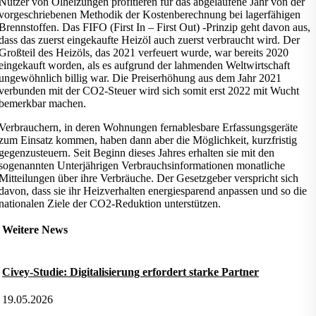
Nutzer von Ölheizungen profitieren für das abgelaufene Jahr von der
vorgeschriebenen Methodik der Kostenberechnung bei lagerfähigen
Brennstoffen. Das FIFO (First In – First Out) -Prinzip geht davon aus,
dass das zuerst eingekaufte Heizöl auch zuerst verbraucht wird. Der
Großteil des Heizöls, das 2021 verfeuert wurde, war bereits 2020
eingekauft worden, als es aufgrund der lahmenden Weltwirtschaft
ungewöhnlich billig war. Die Preiserhöhung aus dem Jahr 2021
verbunden mit der CO2-Steuer wird sich somit erst 2022 mit Wucht
bemerkbar machen.
Verbrauchern, in deren Wohnungen fernablesbare Erfassungsgeräte
zum Einsatz kommen, haben dann aber die Möglichkeit, kurzfristig
gegenzusteuern. Seit Beginn dieses Jahres erhalten sie mit den
sogenannten Unterjährigen Verbrauchsinformationen monatliche
Mitteilungen über ihre Verbräuche. Der Gesetzgeber verspricht sich
davon, dass sie ihr Heizverhalten energiesparend anpassen und so die
nationalen Ziele der CO2-Reduktion unterstützen.
Weitere News
Civey-Studie: Digitalisierung erfordert starke Partner
19.05.2026