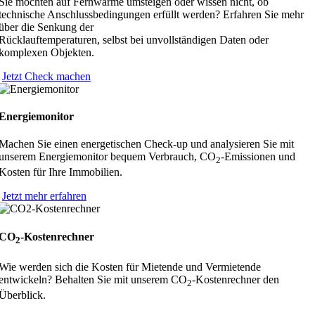
Sie möchten auf Fernwärme umsteigen oder wissen nicht, ob
technische Anschlussbedingungen erfüllt werden? Erfahren Sie mehr
über die Senkung der
Rücklauftemperaturen, selbst bei unvollständigen Daten oder
komplexen Objekten.
Jetzt Check machen
Energiemonitor
Machen Sie einen energetischen Check-up und analysieren Sie mit
unserem Energiemonitor bequem Verbrauch, CO
-Emissionen und
2
Kosten für Ihre Immobilien.
Jetzt mehr erfahren
CO
-Kostenrechner
2
Wie werden sich die Kosten für Mietende und Vermietende
entwickeln? Behalten Sie mit unserem CO
-Kostenrechner den
2
Überblick.