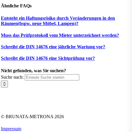
Ähnliche FAQs
Entsteht ein Haftungsrisiko durch Veränderungen in den
Räumen(bspw. neue Möbel, Lampen)?
Muss das Prüfprotokoll vom Mieter unterzeichnet werden?
Schreibt die DIN 14676 eine jährliche Wartung vor?
Schreibt die DIN 14676 eine Sichtprüfung vor?
Nicht gefunden, was Sie suchen?
Suche nach:
Folgen Sie uns auf:
Facebook
Instagram
Kununu
LinkedIn
Tiktok
Xing
YouTube
© BRUNATA-METRONA 2026
Impressum