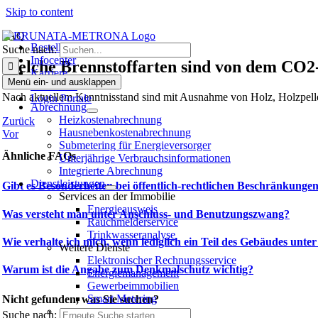
Skip to content
FAQ
Bestellen
Suche nach:
Infocenter
Welche Brennstoffarten sind von dem CO2-
Karriere
Menü ein- und ausklappen
Bewohner
Nach aktuellem Kenntnisstand sind mit Ausnahme von Holz, Holzpelle
Login Portale
Abrechnung
Heizkostenabrechnung
Zurück
Hausneben­kosten­abrechnung
Vor
Submetering für Energieversorger
Ähnliche FAQs
Unterjährige Verbrauchsinformationen
Integrierte Abrechnung
Dienstleistungen
Gibt es Besonderheiten bei öffentlich-rechtlichen Beschränkun
Services an der Immobilie
Energieausweis
Was versteht man unter Anschluss- und Benutzungszwang?
Rauchmelderservice
Trinkwasseranalyse
Wie verhalte ich mich, wenn lediglich ein Teil des Gebäudes unte
Weitere Dienste
Elektronischer Rechnungsservice
Warum ist die Angabe zum Denkmalschutz wichtig?
Energiemanagement
Gewerbeimmobilien
Smart Metering
Nicht gefunden, was Sie suchen?
Suche nach: