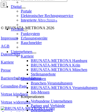
Digital
Folgen Sie uns auf:
Portale
Elektronischer Rechnungsservice
Facebook
Instagram
Kununu
LinkedIn
Tiktok
Xing
Integrierte Abrechnung
© BRUNATA-METRONA 2026
Technik
Funksystem
Erfassungsgeräte
Impressum
Rauchmelder
AGB
Unternehmen
Datenschutz
Karriere
BRUNATA-METRONA Hamburg
Karriere
BRUNATA-METRONA Köln
BRUNATA-METRONA München
Presse
Stellenangebote
Barrierefreiheitserklärung
Veranstaltungen
Branchen-Veranstaltungen
Grounding-Page
BRUNATA-METRONA Veranstaltungen
Job-Messen
Vertrag kündigen
Kooperationen
Verbundene Unternehmen
Vertrag widerrufen
Partner und Verbände
Beteiligungen