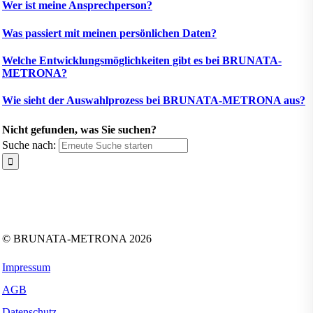
Wer ist meine Ansprechperson?
Was passiert mit meinen persönlichen Daten?
Welche Entwicklungsmöglichkeiten gibt es bei BRUNATA-
METRONA?
Wie sieht der Auswahlprozess bei BRUNATA-METRONA aus?
Nicht gefunden, was Sie suchen?
Suche nach:
Folgen Sie uns auf:
Facebook
Instagram
Kununu
LinkedIn
Tiktok
Xing
YouTube
© BRUNATA-METRONA 2026
Impressum
AGB
Datenschutz