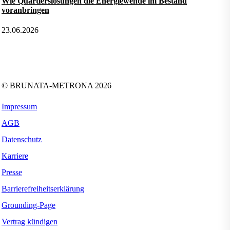
Wie Quartierslösungen die Energiewende im Bestand
voranbringen
23.06.2026
Folgen Sie uns auf:
Facebook
Instagram
Kununu
LinkedIn
Tiktok
Xing
YouTube
© BRUNATA-METRONA 2026
Impressum
AGB
Datenschutz
Karriere
Presse
Barrierefreiheitserklärung
Grounding-Page
Vertrag kündigen