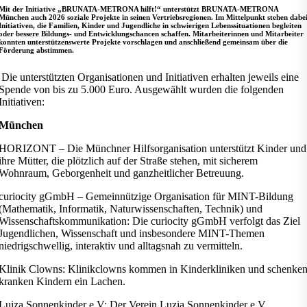
Mit der Initiative „BRUNATA-METRONA hilft!“ unterstützt BRUNATA-METRONA
München auch 2026 soziale Projekte in seinen Vertriebsregionen. Im Mittelpunkt stehen dabe
Initiativen, die Familien, Kinder und Jugendliche in schwierigen Lebenssituationen begleiten
oder bessere Bildungs- und Entwicklungschancen schaffen. Mitarbeiterinnen und Mitarbeiter
konnten unterstützenswerte Projekte vorschlagen und anschließend gemeinsam über die
Förderung abstimmen.
Die unterstützten Organisationen und Initiativen erhalten jeweils eine
Spende von bis zu 5.000 Euro. Ausgewählt wurden die folgenden
Initiativen:
München
HORIZONT – Die Münchner Hilfsorganisation unterstützt Kinder und
ihre Mütter, die plötzlich auf der Straße stehen, mit sicherem
Wohnraum, Geborgenheit und ganzheitlicher Betreuung.
curiocity gGmbH – Gemeinnützige Organisation für MINT-Bildung
(Mathematik, Informatik, Naturwissenschaften, Technik) und
Wissenschaftskommunikation: Die curiocity gGmbH verfolgt das Ziel
Jugendlichen, Wissenschaft und insbesondere MINT-Themen
niedrigschwellig, interaktiv und alltagsnah zu vermitteln.
Klinik Clowns: Klinikclowns kommen in Kinderkliniken und schenke
kranken Kindern ein Lachen.
Luiza Sonnenkinder e.V: Der Verein Luzia Sonnenkinder e.V.