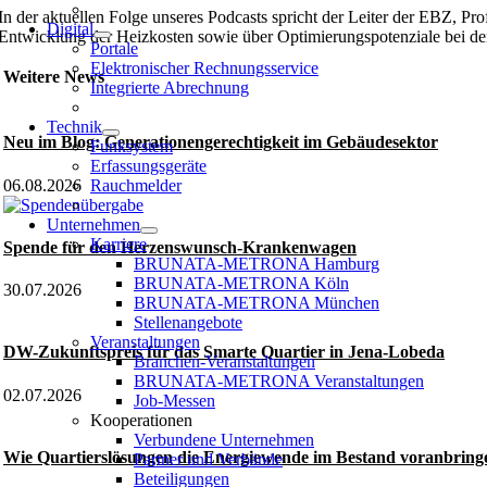
In der aktuellen Folge unseres Podcasts spricht der Leiter der EBZ,
Digital
Entwicklung der Heizkosten sowie über Optimierungspotenziale bei d
Portale
Elektronischer Rechnungsservice
Weitere News
Integrierte Abrechnung
Technik
Neu im Blog: Generationengerechtigkeit im Gebäudesektor
Funksystem
Erfassungsgeräte
06.08.2026
Rauchmelder
Unternehmen
Karriere
Spende für den Herzenswunsch-Krankenwagen
BRUNATA-METRONA Hamburg
BRUNATA-METRONA Köln
30.07.2026
BRUNATA-METRONA München
Stellenangebote
Veranstaltungen
DW-Zukunftspreis für das Smarte Quartier in Jena-Lobeda
Branchen-Veranstaltungen
BRUNATA-METRONA Veranstaltungen
02.07.2026
Job-Messen
Kooperationen
Verbundene Unternehmen
Wie Quartierslösungen die Energiewende im Bestand voranbring
Partner und Verbände
Beteiligungen