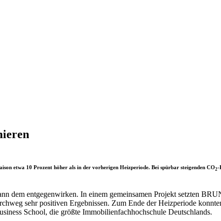
mieren
ison etwa 10 Prozent höher als in der vorherigen Heizperiode. Bei spürbar steigenden CO
-
2
age kann dem entgegenwirken. In einem gemeinsamen Projekt setzte
urchweg sehr positiven Ergebnissen. Zum Ende der Heizperiode konnte
Business School, die größte Immobilienfachhochschule Deutschlands.