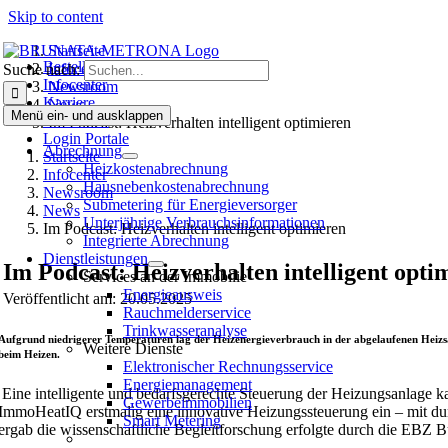
Skip to content
Startseite
Bestellen
Infocenter
Suche nach:
Infocenter
Newsroom
Karriere
News
Menü ein- und ausklappen
Bewohner
Im Podcast: Heizverhalten intelligent optimieren
Login Portale
Abrechnung
Startseite
Heizkostenabrechnung
Infocenter
Hausneben­kosten­abrechnung
Newsroom
Submetering für Energieversorger
News
Unterjährige Verbrauchsinformationen
Im Podcast: Heizverhalten intelligent optimieren
Integrierte Abrechnung
Dienstleistungen
Im Podcast: Heizverhalten intelligent opti
Services an der Immobilie
Energieausweis
Veröffentlicht am: 20.05.2025
Rauchmelderservice
Trinkwasseranalyse
Aufgrund niedrigerer Temperaturen lag der Heizenergieverbrauch in der abgelaufenen Heizsa
Weitere Dienste
beim Heizen.
Elektronischer Rechnungsservice
Energiemanagement
Eine intelligente und bedarfsgerechte Steuerung der Heizungsanl
Gewerbeimmobilien
ImmoHeatIQ erstmalig eine innovative Heizungssteuerung ein – mit d
Smart Metering
ergab die wissenschaftliche Begleitforschung erfolgte durch die EBZ 