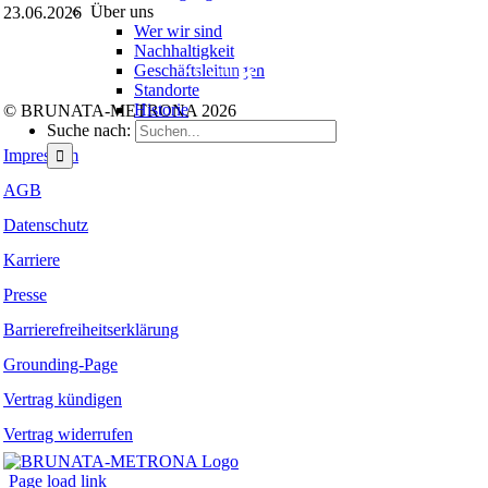
Über uns
23.06.2026
Wer wir sind
Folgen Sie uns auf:
Nachhaltigkeit
Geschäftsleitungen
Facebook
Instagram
Kununu
LinkedIn
Tiktok
Xing
Standorte
Historie
© BRUNATA-METRONA 2026
Suche nach:
Impressum
AGB
Datenschutz
Karriere
Presse
Barrierefreiheitserklärung
Grounding-Page
Vertrag kündigen
Vertrag widerrufen
Page load link