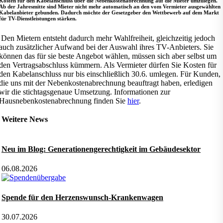
Kosten für den Kabelanschluss über die Nebenkostenabrechnung auf die Mieter umzulegen.
Ab der Jahresmitte sind Mieter nicht mehr automatisch an den vom Vermieter ausgewählten
Kabelanbieter gebunden. Dadurch möchte der Gesetzgeber den Wettbewerb auf dem Markt
für TV-Dienstleistungen stärken.
Den Mietern entsteht dadurch mehr Wahlfreiheit, gleichzeitig jedoch
auch zusätzlicher Aufwand bei der Auswahl ihres TV-Anbieters. Sie
können das für sie beste Angebot wählen, müssen sich aber selbst um
den Vertragsabschluss kümmern. Als Vermieter dürfen Sie Kosten für
den Kabelanschluss nur bis einschließlich 30.6. umlegen. Für Kunden,
die uns mit der Nebenkostenabrechnung beauftragt haben, erledigen
wir die stichtagsgenaue Umsetzung. Informationen zur
Hausnebenkostenabrechnung finden Sie
hier
.
Weitere News
Neu im Blog: Generationengerechtigkeit im Gebäudesektor
06.08.2026
Spende für den Herzenswunsch-Krankenwagen
30.07.2026