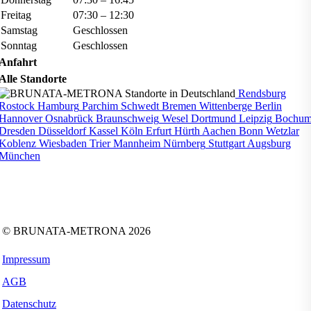
Freitag
07:30 – 12:30
Samstag
Geschlossen
Sonntag
Geschlossen
Anfahrt
Alle Standorte
Rendsburg
Rostock
Hamburg
Parchim
Schwedt
Bremen
Wittenberge
Berlin
Hannover
Osnabrück
Braunschweig
Wesel
Dortmund
Leipzig
Bochu
Dresden
Düsseldorf
Kassel
Köln
Erfurt
Hürth
Aachen
Bonn
Wetzlar
Koblenz
Wiesbaden
Trier
Mannheim
Nürnberg
Stuttgart
Augsburg
München
Folgen Sie uns auf:
Facebook
Instagram
Kununu
LinkedIn
Tiktok
Xing
YouTube
© BRUNATA-METRONA 2026
Impressum
AGB
Datenschutz