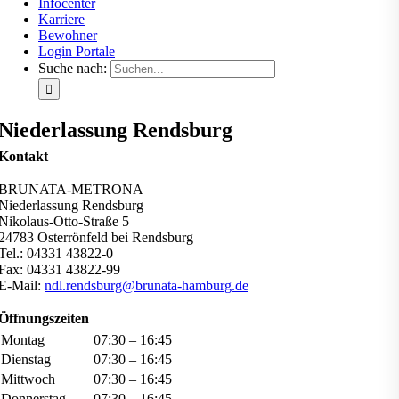
Infocenter
Karriere
Bewohner
Login Portale
Suche nach:
Niederlassung Rendsburg
Kontakt
BRUNATA-METRONA
Niederlassung Rendsburg
Nikolaus-Otto-Straße 5
24783 Osterrönfeld bei Rendsburg
Tel.: 04331 43822-0
Fax: 04331 43822-99
E-Mail:
ndl.rendsburg@brunata-hamburg.de
Öffnungszeiten
Montag
07:30 – 16:45
Dienstag
07:30 – 16:45
Mittwoch
07:30 – 16:45
Donnerstag
07:30 – 16:45