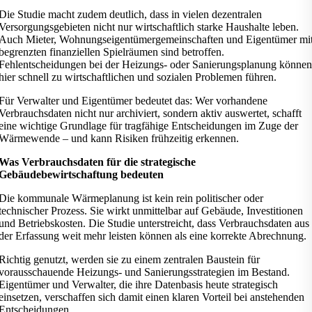
Die Studie macht zudem deutlich, dass in vielen dezentralen
Versorgungsgebieten nicht nur wirtschaftlich starke Haushalte leben.
Auch Mieter, Wohnungseigentümergemeinschaften und Eigentümer mi
begrenzten finanziellen Spielräumen sind betroffen.
Fehlentscheidungen bei der Heizungs- oder Sanierungsplanung können
hier schnell zu wirtschaftlichen und sozialen Problemen führen.
Für Verwalter und Eigentümer bedeutet das: Wer vorhandene
Verbrauchsdaten nicht nur archiviert, sondern aktiv auswertet, schafft
eine wichtige Grundlage für tragfähige Entscheidungen im Zuge der
Wärmewende – und kann Risiken frühzeitig erkennen.
Was Verbrauchsdaten für die strategische
Gebäudebewirtschaftung bedeuten
Die kommunale Wärmeplanung ist kein rein politischer oder
technischer Prozess. Sie wirkt unmittelbar auf Gebäude, Investitionen
und Betriebskosten. Die Studie unterstreicht, dass Verbrauchsdaten aus
der Erfassung weit mehr leisten können als eine korrekte Abrechnung.
Richtig genutzt, werden sie zu einem zentralen Baustein für
vorausschauende Heizungs- und Sanierungsstrategien im Bestand.
Eigentümer und Verwalter, die ihre Datenbasis heute strategisch
einsetzen, verschaffen sich damit einen klaren Vorteil bei anstehenden
Entscheidungen.