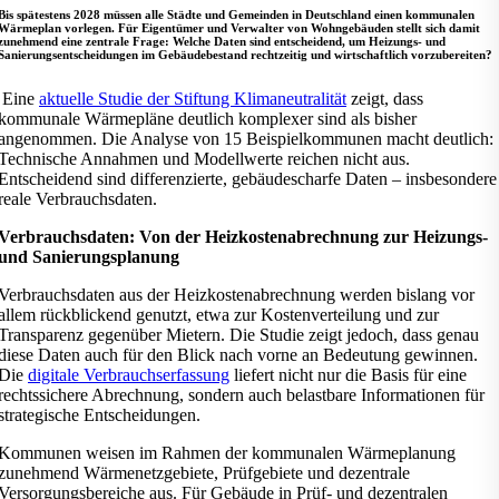
Bis spätestens 2028 müssen alle Städte und Gemeinden in Deutschland einen kommunalen
Wärmeplan vorlegen. Für Eigentümer und Verwalter von Wohngebäuden stellt sich damit
zunehmend eine zentrale Frage: Welche Daten sind entscheidend, um Heizungs- und
Sanierungsentscheidungen im Gebäudebestand rechtzeitig und wirtschaftlich vorzubereiten?
Eine
aktuelle Studie der Stiftung Klimaneutralität
zeigt, dass
kommunale Wärmepläne deutlich komplexer sind als bisher
angenommen. Die Analyse von 15 Beispielkommunen macht deutlich:
Technische Annahmen und Modellwerte reichen nicht aus.
Entscheidend sind differenzierte, gebäudescharfe Daten – insbesondere
reale Verbrauchsdaten.
Verbrauchsdaten: Von der Heizkostenabrechnung zur Heizungs-
und Sanierungsplanung
Verbrauchsdaten aus der Heizkostenabrechnung werden bislang vor
allem rückblickend genutzt, etwa zur Kostenverteilung und zur
Transparenz gegenüber Mietern. Die Studie zeigt jedoch, dass genau
diese Daten auch für den Blick nach vorne an Bedeutung gewinnen.
Die
digitale Verbrauchserfassung
liefert nicht nur die Basis für eine
rechtssichere Abrechnung, sondern auch belastbare Informationen für
strategische Entscheidungen.
Kommunen weisen im Rahmen der kommunalen Wärmeplanung
zunehmend Wärmenetzgebiete, Prüfgebiete und dezentrale
Versorgungsbereiche aus. Für Gebäude in Prüf- und dezentralen