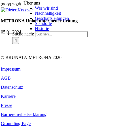
Über uns
25.09.2025
Wer wir sind
Nachhaltigkeit
Geschäftsleitungen
METRONA Union unter neuer Leitung
Standorte
Historie
05.01.2024
Suche nach:
Folgen Sie uns auf:
Facebook
Instagram
Kununu
LinkedIn
Tiktok
Xing
© BRUNATA-METRONA 2026
Impressum
AGB
Datenschutz
Karriere
Presse
Barrierefreiheitserklärung
Grounding-Page