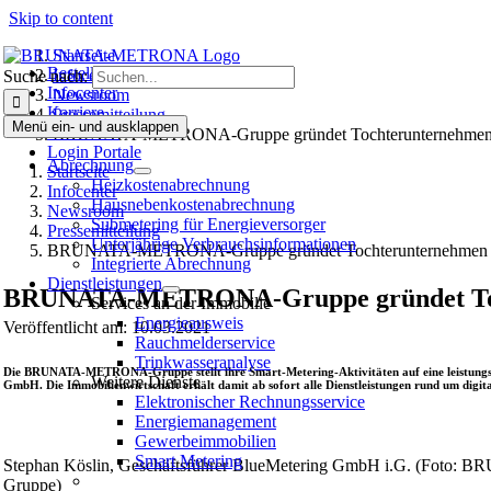
Skip to content
Startseite
Bestellen
Infocenter
Suche nach:
Infocenter
Newsroom
Karriere
Pressemitteilung
Menü ein- und ausklappen
Bewohner
BRUNATA-METRONA-Gruppe gründet Tochterunternehmen fü
Login Portale
Abrechnung
Startseite
Heizkostenabrechnung
Infocenter
Hausneben­kosten­abrechnung
Newsroom
Submetering für Energieversorger
Pressemitteilung
Unterjährige Verbrauchsinformationen
BRUNATA-METRONA-Gruppe gründet Tochterunternehmen für
Integrierte Abrechnung
Dienstleistungen
BRUNATA-METRONA-Gruppe gründet Tocht
Services an der Immobilie
Energieausweis
Veröffentlicht am: 10.03.2021
Rauchmelderservice
Trinkwasseranalyse
Die BRUNATA-METRONA-Gruppe stellt ihre Smart-Metering-Aktivitäten auf eine leistungsf
Weitere Dienste
GmbH. Die Immobilienwirtschaft erhält damit ab sofort alle Dienstleistungen rund um digit
Elektronischer Rechnungsservice
Energiemanagement
Gewerbeimmobilien
Smart Metering
Stephan Köslin, Geschäftsführer BlueMetering GmbH i.G. (Fot
Gruppe)