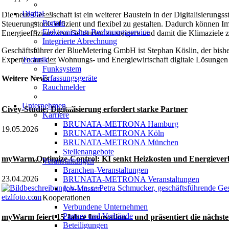
Digital
Die neue Gesellschaft ist ein weiterer Baustein in der Digitalisie
Portale
Steuerungstools effizient und flexibel zu gestalten. Dadurch können 
Elektronischer Rechnungsservice
Energieeffizienz von Gebäuden zu steigern und damit die Klimaziele zu
Integrierte Abrechnung
Geschäftsführer der BlueMetering GmbH ist Stephan Köslin, der b
Experten aus der Wohnungs- und Energiewirtschaft digitale Lösungen 
Technik
Funksystem
Erfassungsgeräte
Weitere News
Rauchmelder
Unternehmen
Civey-Studie: Digitalisierung erfordert starke Partner
Karriere
BRUNATA-METRONA Hamburg
19.05.2026
BRUNATA-METRONA Köln
BRUNATA-METRONA München
Stellenangebote
myWarm Optimize-Control: KI senkt Heizkosten und Energiever
Veranstaltungen
Branchen-Veranstaltungen
23.04.2026
BRUNATA-METRONA Veranstaltungen
Job-Messen
Kooperationen
Verbundene Unternehmen
Partner und Verbände
myWarm feiert 15 Jahre Innovation – und präsentiert die nächst
Beteiligungen