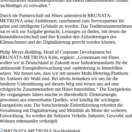
diversifiziertes Immobilienportfolio mit einem datenzentrierten Ansatz
nachhaltiger zu verwalten.“
Durch die Partnerschaft mit Hines unterstreicht BRUNATA-
METRONA seine Ambitionen, zunehmend zum Servicepartner für
grüne und intelligente Gebäude zu werden. Das Traditionsunternehmen
hat es sich zur Aufgabe gemacht, Lösungen zu finden, mit denen die
Immobilienwirtschaft und ihre Kunden den Anforderungen des
Klimaschutzes und der Digitalisierung gerecht werden können.
Philip Meyer-Bothling, Head of Corporate Development bei
BRUNATA-METRONA Köln, ergänzt: „Gemeinsam mit Hines
wollen wir in Deutschland in Zukunft neue Industriestandards für die
umfassende Energieüberwachung und -optimierung in Immobilien
setzen. Wir freuen uns, dass wir mit unserer Multi-Metering-Plattform
der Anbieter der Wahl sind. Bei advilo bedanken wir uns für die
fundierte Unterstützung auf diesem Weg und freuen uns auf eine
erfolgreiche Zusammenarbeit mit Hines Immobilien.“ Die Energiekrise
des vergangenen Jahres machte es überdeutlich: Elektroenergie,
gewonnen aus erneuerbaren Quellen, wird künftig die wichtigste
Energieform sein. Die fortschreitende Elektrifizierung erfordert die
Verzahnung mit Digitalisierung und Mobilität als Motor der weiteren
Entwicklung. So werden die Sektoren Verkehr, Industrie, Gewerbe und
Wohnen miteinander verknüpft.