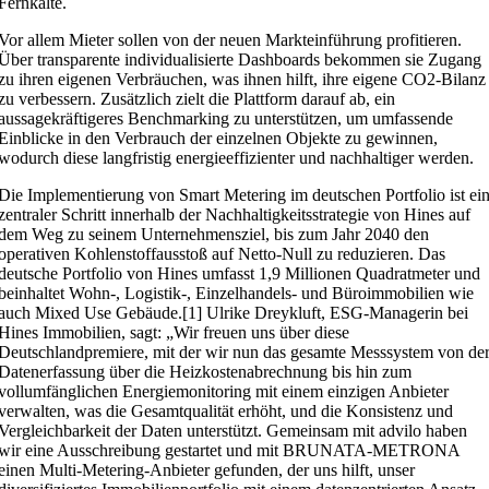
Fernkälte.
Vor allem Mieter sollen von der neuen Markteinführung profitieren.
Über transparente individualisierte Dashboards bekommen sie Zugang
zu ihren eigenen Verbräuchen, was ihnen hilft, ihre eigene CO2-Bilanz
zu verbessern. Zusätzlich zielt die Plattform darauf ab, ein
aussagekräftigeres Benchmarking zu unterstützen, um umfassende
Einblicke in den Verbrauch der einzelnen Objekte zu gewinnen,
wodurch diese langfristig energieeffizienter und nachhaltiger werden.
Die Implementierung von Smart Metering im deutschen Portfolio ist ei
zentraler Schritt innerhalb der Nachhaltigkeitsstrategie von Hines auf
dem Weg zu seinem Unternehmensziel, bis zum Jahr 2040 den
operativen Kohlenstoffausstoß auf Netto-Null zu reduzieren. Das
deutsche Portfolio von Hines umfasst 1,9 Millionen Quadratmeter und
beinhaltet Wohn-, Logistik-, Einzelhandels- und Büroimmobilien wie
auch Mixed Use Gebäude.[1] Ulrike Dreykluft, ESG-Managerin bei
Hines Immobilien, sagt: „Wir freuen uns über diese
Deutschlandpremiere, mit der wir nun das gesamte Messsystem von de
Datenerfassung über die Heizkostenabrechnung bis hin zum
vollumfänglichen Energiemonitoring mit einem einzigen Anbieter
verwalten, was die Gesamtqualität erhöht, und die Konsistenz und
Vergleichbarkeit der Daten unterstützt. Gemeinsam mit advilo haben
wir eine Ausschreibung gestartet und mit BRUNATA-METRONA
einen Multi-Metering-Anbieter gefunden, der uns hilft, unser