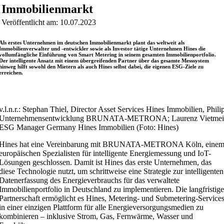
Immobilienmarkt
Veröffentlicht am: 10.07.2023
Als erstes Unternehmen im deutschen Immobilienmarkt plant das weltweit als
Immobilienverwalter und -entwickler sowie als Investor tätige Unternehmen Hines die
vollumfängliche Einführung von Smart Metering in seinem gesamten Immobilienportfolio.
Der intelligente Ansatz mit einem übergreifenden Partner über das gesamte Messsystem
hinweg hilft sowohl den Mietern als auch Hines selbst dabei, die eigenen ESG-Ziele zu
erreichen.
v.l.n.r.: Stephan Thiel, Director Asset Services Hines Immobilien, Phil
Unternehmensentwicklung BRUNATA-METRONA; Laurenz Vietmeier, Ge
ESG Manager Germany Hines Immobilien (Foto: Hines)
Hines hat eine Vereinbarung mit BRUNATA-METRONA Köln, eine
europäischen Spezialisten für intelligente Energiemessung und IoT-
Lösungen geschlossen. Damit ist Hines das erste Unternehmen, das
diese Technologie nutzt, um schrittweise eine Strategie zur intelligenten
Datenerfassung des Energieverbrauchs für das verwaltete
Immobilienportfolio in Deutschland zu implementieren. Die langfristige
Partnerschaft ermöglicht es Hines, Metering- und Submetering-Service
in einer einzigen Plattform für alle Energieversorgungsmedien zu
kombinieren – inklusive Strom, Gas, Fernwärme, Wasser und