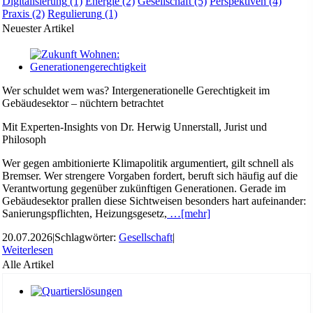
Digitalisierung
(1)
Energie
(2)
Gesellschaft
(5)
Perspektiven
(4)
Praxis
(2)
Regulierung
(1)
Neuester Artikel
Wer schuldet wem was? Intergenerationelle Gerechtigkeit im
Gebäudesektor – nüchtern betrachtet
Mit Experten-Insights von Dr. Herwig Unnerstall, Jurist und
Philosoph
Wer gegen ambitionierte Klimapolitik argumentiert, gilt schnell als
Bremser. Wer strengere Vorgaben fordert, beruft sich häufig auf die
Verantwortung gegenüber zukünftigen Generationen. Gerade im
Gebäudesektor prallen diese Sichtweisen besonders hart aufeinander:
Sanierungspflichten, Heizungsgesetz,
…[mehr]
20.07.2026
|
Schlagwörter:
Gesellschaft
|
Weiterlesen
Alle Artikel